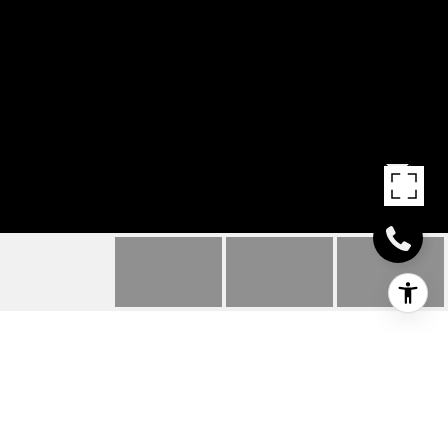
908 ARNOLD LN
908 Arnold Ln, Texarkana, TX